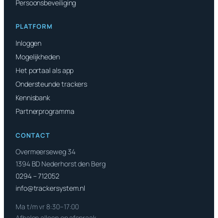
Persoonsbeveiliging
PLATFORM
Inloggen
Mogelijkheden
Het portaal als app
Ondersteunde trackers
Kennisbank
Partnerprogramma
CONTACT
Overmeerseweg 34
1394 BD Nederhorst den Berg
0294 – 712052
info@trackersystem.nl
Ma t/m vr 8:30–17:00
Afhalen alleen op afspraak