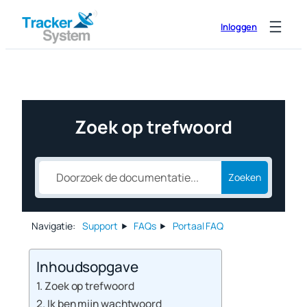
Ga
Inloggen
naar
de
inhoud
Zoek op trefwoord
Zoeken
Navigatie:
Support
FAQs
Portaal FAQ
Inhoudsopgave
Zoek op trefwoord
Ik ben mijn wachtwoord