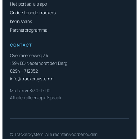
Het portaal als app
Ondersteunde trackers
Kennisbank
Partnerprogramma
CONTACT
Overmeerseweg 34
1394 BD Nederhorst den Berg
0294 – 712052
info@trackersystem.nl
Ma t/m vr 8:30–17:00
Afhalen alleen op afspraak
© TrackerSystem. Alle rechten voorbehouden.