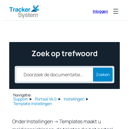
Ga
Inloggen
naar
de
inhoud
Zoek op trefwoord
Zoeken
Navigatie:
Support
Portaal V4.0
Instellingen
Template instellingen
Onder
Instellingen → Templates
maakt u