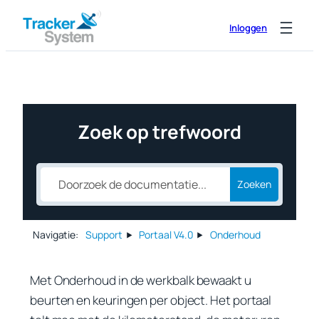
Ga
Inloggen
naar
de
inhoud
Zoek op trefwoord
Zoeken
Navigatie:
Support
Portaal V4.0
Onderhoud
Met
Onderhoud
in de werkbalk bewaakt u
beurten en keuringen per object. Het portaal