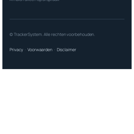
© TrackerSystem. Alle rechten voorbehouden.
Privacy
·
Voorwaarden
·
Disclaimer