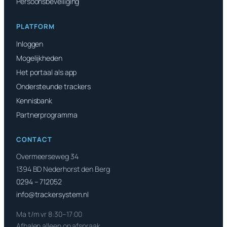
Persoonsbeveiliging
PLATFORM
Inloggen
Mogelijkheden
Het portaal als app
Ondersteunde trackers
Kennisbank
Partnerprogramma
CONTACT
Overmeerseweg 34
1394 BD Nederhorst den Berg
0294 – 712052
info@trackersystem.nl
Ma t/m vr 8:30–17:00
Afhalen alleen op afspraak