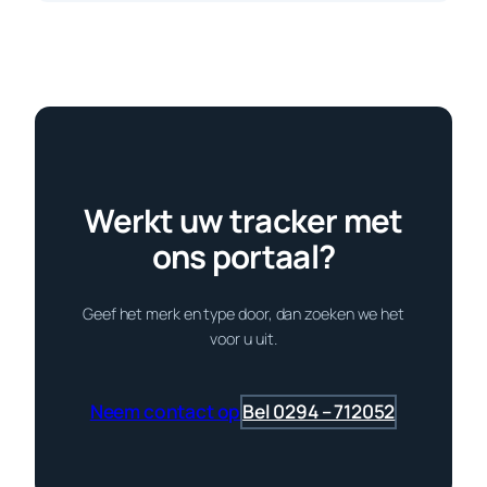
Werkt uw tracker met
ons portaal?
Geef het merk en type door, dan zoeken we het
voor u uit.
Neem contact op
Bel 0294 – 712052